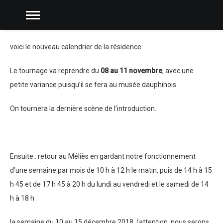
voici le nouveau calendrier de la résidence.
Le tournage va reprendre du
08 au 11 novembre
, avec une
petite variance puisqu’il se fera au musée dauphinois.
On tournera la dernière scène de l’introduction.
Ensuite : retour au Méliès en gardant notre fonctionnement
d’une semaine par mois de 10 h à 12 h le matin, puis de 14 h à 15
h 45 et de 17 h 45 à 20 h du lundi au vendredi et le samedi de 14
h à 18 h
la semaine du 10 au 15 décembre 2018 (attention, nous serons