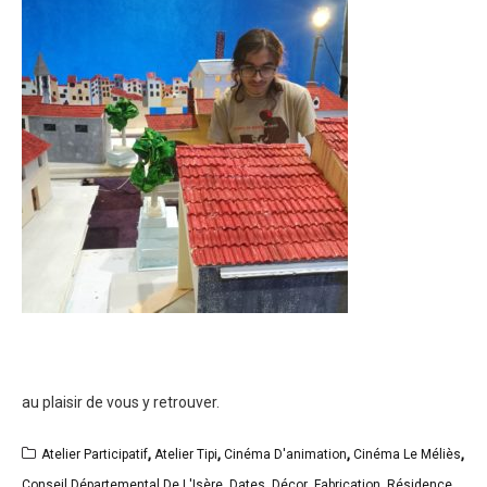
au plaisir de vous y retrouver.
Atelier Participatif
,
Atelier Tipi
,
Cinéma D'animation
,
Cinéma Le Méliès
,
Conseil Départemental De L'Isère
,
Dates
,
Décor
,
Fabrication
,
Résidence
,